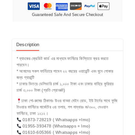
Guaranteed Safe And Secure Checkout
Description
* ব্যাংকের ক্রেডিট কার্ড এর মাধ্যমে ফার্নিচার কিস্তিতে ক্রয় করতে
পারবেন।
* আমাদের সকল ফার্নিচারে পাবেন ২২ বছরের ওয়ারেন্টি এবং ঘুনে পোকার
জন্য গ্যারান্টি
* ঢাকার ভিতরে ডেলিভারি চার্জ ১,০০০ টাকা এবং ঢাকার বাহিরে কুরিয়ার
চার্জ ৩,০০০ টাকা (প্রতি প্রোডাক্ট)
ঢাকা শো-রুমের ঠিকানাঃ উওর বাড্ডা মেইন রোড, ইউ টার্নের সাথে ফুজি
টাওয়ার ফার্নিচার মার্কেটের ৩য় তলায়, শপ নাম্বারঃ ক/৩০০, দেওয়ান
ফার্নিচার, ঢাকা ১২১২।
01873-728219 ( Whatsapps +Imo)
01955-393478 (Whatsapps + Imo)
01610-605366 ( Whatsapps +Imo)