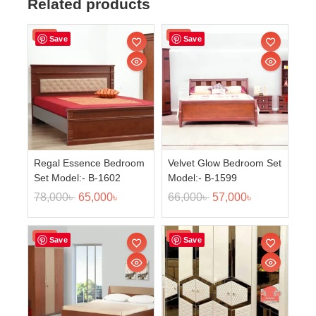
Related products
Sale!
Sale!
Save
Save
Regal Essence Bedroom
Velvet Glow Bedroom Set
Set Model:- B-1602
Model:- B-1599
78,000
৳
65,000
৳
66,000
৳
57,000
৳
Sale!
Sale!
Save
Save