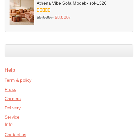
5
Athena Vibe Sofa Model:- sol-1326
0
65,000
৳
58,000
৳
out
of
5
Help
Term & policy
Press
Careers
Delivery
Service
Info
Contact us