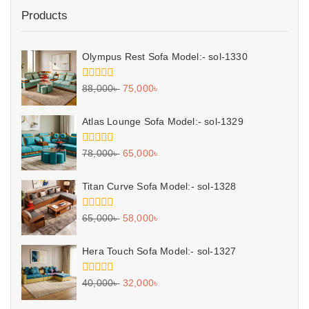
Products
Olympus Rest Sofa Model:- sol-1330
0
88,000
৳
75,000
৳
out
of
5
Atlas Lounge Sofa Model:- sol-1329
0
78,000
৳
65,000
৳
out
of
5
Titan Curve Sofa Model:- sol-1328
0
65,000
৳
58,000
৳
out
of
5
Hera Touch Sofa Model:- sol-1327
0
40,000
৳
32,000
৳
out
of