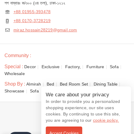
শপ নাম্বারঃ ক/৩০০ (৩য় তলা), ঢাকা-১২১২
+88 01955-393478
+88 0170-3728219
miraz.hossain28219@gmail.com
Community :
Special :
Decor
Exclusive
Factory,
Furniture
Sofa
Wholesale
Shop By :
Almirah
Bed
Bed Room Set
Dining Table
Showcase
Sofa
We care about your privacy
In order to provide you a personalized
shopping experience, our site uses
© 2026 Dewan Furniture
cookies. By continuing to use this site,
you are agreeing to our
cookie policy.
Accept Cookies