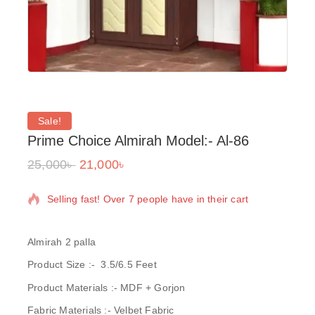
Sale!
Prime Choice Almirah Model:- Al-86
25,000
৳
21,000
৳
8 products sold in last 6 hours
Selling fast! Over 7 people have in their cart
Almirah 2 palla
Product Size :-
3.5/6.5 Feet
Product Materials :-
MDF + Gorjon
Fabric Materials :-
Velbet Fabric