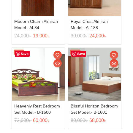
Modern Charm Almirah
Royal Crest Almirah
Model:- Al-84
Model:- Al-188
24,000
৳
19,000
৳
30,000
৳
24,000
৳
Sale!
Sale!
Save
Save
Heavenly Rest Bedroom
Blissful Horizon Bedroom
Set Model:- B-1600
Set Model:- B-1601
72,000
৳
60,000
৳
80,000
৳
68,000
৳