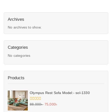
Archives
No archives to show.
Categories
No categories
Products
Olympus Rest Sofa Model:- sol-1330
0
88,000
৳
75,000
৳
out
of