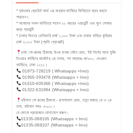
* ব্যাংকের ক্রেডিট কার্ড এর মাধ্যমে ফার্নিচার কিস্তিতে ক্রয় করতে
পারবেন।
* আমাদের সকল ফার্নিচারে পাবেন ২২ বছরের ওয়ারেন্টি এবং ঘুনে পোকার
জন্য গ্যারান্টি
* ঢাকার ভিতরে ডেলিভারি চার্জ ১,০০০ টাকা এবং ঢাকার বাহিরে কুরিয়ার
চার্জ ৩,০০০ টাকা (প্রতি প্রোডাক্ট)
ঢাকা শো-রুমের ঠিকানাঃ উওর বাড্ডা মেইন রোড, ইউ টার্নের সাথে ফুজি
টাওয়ার ফার্নিচার মার্কেটের ৩য় তলায়, শপ নাম্বারঃ ক/৩০০, দেওয়ান
ফার্নিচার, ঢাকা ১২১২।
01873-728219 ( Whatsapps +Imo)
01955-393478 (Whatsapps + Imo)
01610-605366 ( Whatsapps +Imo)
01322-631984 (Whatsapps + Imo)
বরিশাল শো রুমের ঠিকানা:- হাসপাতাল রোড, নতুন বাজার ১ম ও ২য়
তলা, বরিশাল সদর -৮২০০।
যে কোনো প্রয়োজনে যোগাযোগ করুন:-
01335-088105 (Whatsapps + Imo)
01335-088107 (Whatsapps + Imo)