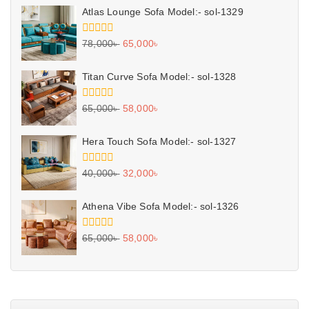
5
Atlas Lounge Sofa Model:- sol-1329
0
78,000
৳
65,000
৳
out
of
5
Titan Curve Sofa Model:- sol-1328
0
65,000
৳
58,000
৳
out
of
5
Hera Touch Sofa Model:- sol-1327
0
40,000
৳
32,000
৳
out
of
5
Athena Vibe Sofa Model:- sol-1326
0
65,000
৳
58,000
৳
out
of
5