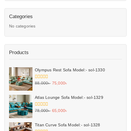
Categories
No categories
Products
Olympus Rest Sofa Model:- sol-1330
0
88,000
৳
75,000
৳
out
of
5
Atlas Lounge Sofa Model:- sol-1329
0
78,000
৳
65,000
৳
out
of
5
Titan Curve Sofa Model:- sol-1328