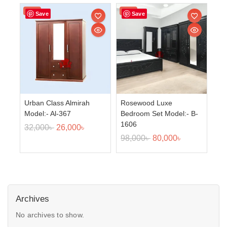
Sale!
Sale!
Save
Save
Urban Class Almirah
Rosewood Luxe
Model:- Al-367
Bedroom Set Model:- B-
1606
32,000
৳
26,000
৳
98,000
৳
80,000
৳
Archives
No archives to show.