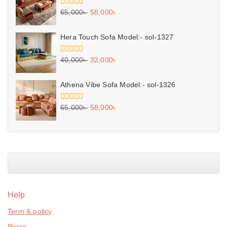
0
65,000
৳
58,000
৳
out
of
5
Hera Touch Sofa Model:- sol-1327
0
40,000
৳
32,000
৳
out
of
5
Athena Vibe Sofa Model:- sol-1326
0
65,000
৳
58,000
৳
out
of
5
Help
Term & policy
Press