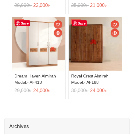
28,000
৳
22,000
৳
25,000
৳
21,000
৳
Sale!
Sale!
Save
Save
Dream Haven Almirah
Royal Crest Almirah
Model:- Al-413
Model:- Al-188
29,000
৳
24,000
৳
30,000
৳
24,000
৳
Archives