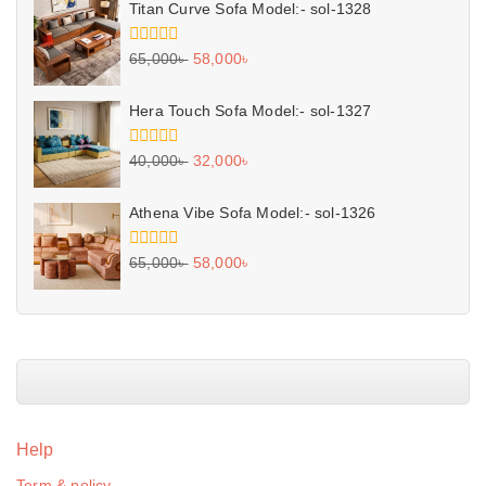
5
Titan Curve Sofa Model:- sol-1328
0
65,000
৳
58,000
৳
out
of
5
Hera Touch Sofa Model:- sol-1327
0
40,000
৳
32,000
৳
out
of
5
Athena Vibe Sofa Model:- sol-1326
0
65,000
৳
58,000
৳
out
of
5
Help
Term & policy