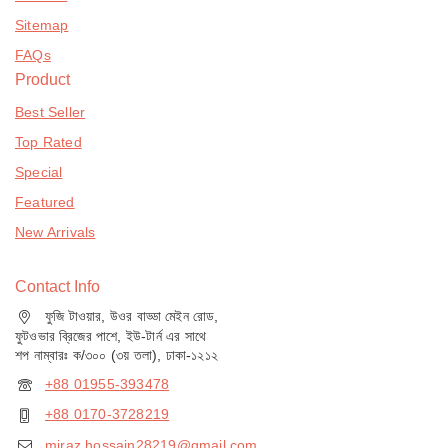
Sitemap
FAQs
Product
Best Seller
Top Rated
Special
Featured
New Arrivals
Contact Info
ফুজি টাওয়ার, উওর বাড্ডা মেইন রোড,
ফুটওভার ব্রিজের পাশে, ইউ-টার্ন এর সাথে
শপ নাম্বারঃ ক/৩০০ (৩য় তলা), ঢাকা-১২১২
+88 01955-393478
+88 0170-3728219
miraz.hossain28219@gmail.com