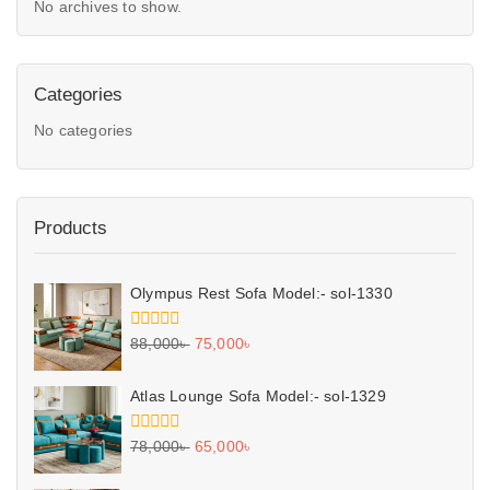
No archives to show.
Categories
No categories
Products
Olympus Rest Sofa Model:- sol-1330
0
88,000
৳
75,000
৳
out
of
5
Atlas Lounge Sofa Model:- sol-1329
0
78,000
৳
65,000
৳
out
of