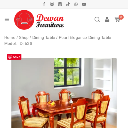
0
Home
/
Shop
/
Dining Table
/
Pearl Elegance Dining Table
Model:- Di-536
Save