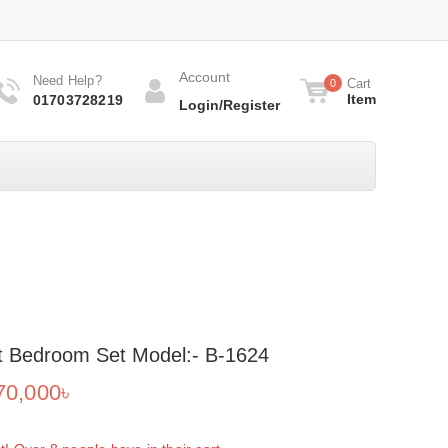
Account
Need Help?
Cart
0
Item
01703728219
Login/Register
t Bedroom Set Model:- B-1624
70,000
৳
 sold in last 3 hours