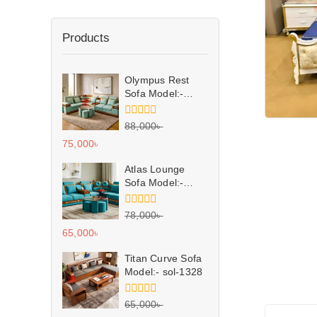
Products
Olympus Rest
Sofa Model:-
sol-1330
0
88,000
৳
out
75,000
৳
of
5
Atlas Lounge
Sofa Model:-
sol-1329
0
78,000
৳
out
65,000
৳
of
5
Titan Curve Sofa
Model:- sol-1328
0
65,000
৳
out