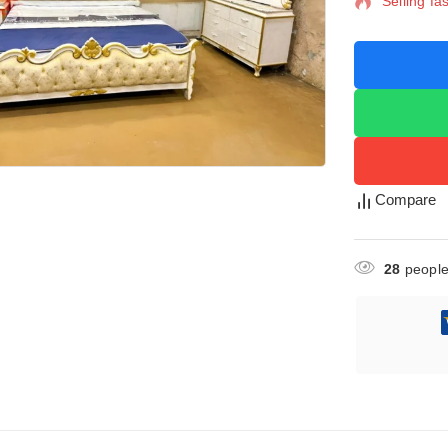
Selling fa
Compare
28
people 