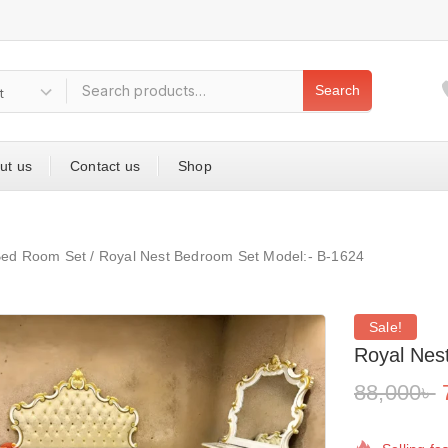
Search
ut us
Contact us
Shop
ed Room Set
/
Royal Nest Bedroom Set Model:- B-1624
Sale!
Royal Nes
88,000
৳
6 products