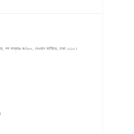
লায়, শপ নাম্বারঃ ক/৩০০, দেওয়ান ফার্নিচার, ঢাকা ১২১২।
।