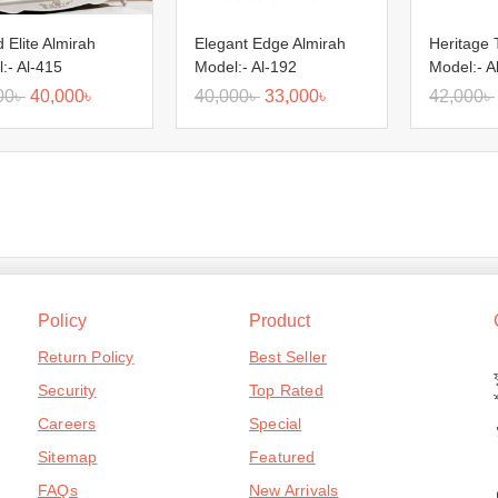
 Elite Almirah
Elegant Edge Almirah
Heritage 
:- Al-415
Model:- Al-192
Model:- A
00
৳
40,000
৳
40,000
৳
33,000
৳
42,000
৳
Policy
Product
Return Policy
Best Seller
Security
Top Rated
Careers
Special
Sitemap
Featured
FAQs
New Arrivals