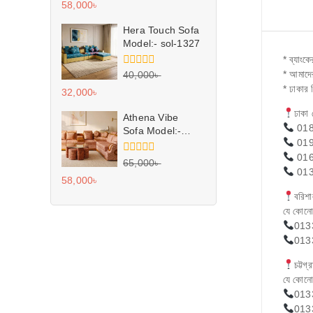
58,000
৳
of
5
Hera Touch Sofa
Model:- sol-1327
* ব্যাংক
* আমাদের
0
40,000
৳
out
* ঢাকার 
32,000
৳
of
5
ঢাকা 
Athena Vibe
018
Sofa Model:-
019
sol-1326
016
0
65,000
৳
013
out
58,000
৳
of
5
বরিশ
যে কোনো
013
013
চট্টগ
যে কোনো
013
013