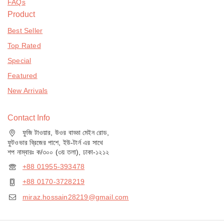
FAQs
Product
Best Seller
Top Rated
Special
Featured
New Arrivals
Contact Info
ফুজি টাওয়ার, উওর বাড্ডা মেইন রোড,
ফুটওভার ব্রিজের পাশে, ইউ-টার্ন এর সাথে
শপ নাম্বারঃ ক/৩০০ (৩য় তলা), ঢাকা-১২১২
+88 01955-393478
+88 0170-3728219
miraz.hossain28219@gmail.com