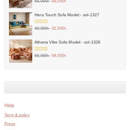
0
65,000
৳
58,000
৳
out
of
5
Hera Touch Sofa Model:- sol-1327
0
40,000
৳
32,000
৳
out
of
5
Athena Vibe Sofa Model:- sol-1326
0
65,000
৳
58,000
৳
out
of
5
Help
Term & policy
Press