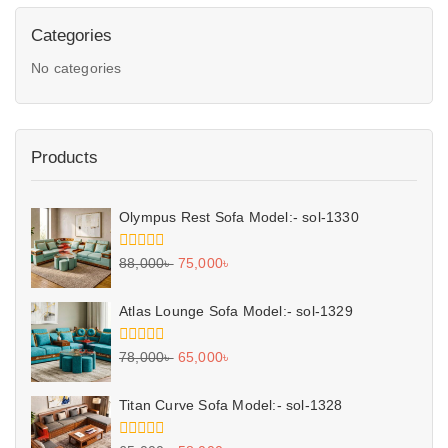
Categories
No categories
Products
Olympus Rest Sofa Model:- sol-1330
0
88,000
৳
75,000
৳
out
of
5
Atlas Lounge Sofa Model:- sol-1329
0
78,000
৳
65,000
৳
out
of
5
Titan Curve Sofa Model:- sol-1328