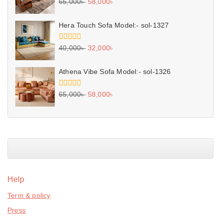
0
65,000
৳
58,000
৳
out
of
5
Hera Touch Sofa Model:- sol-1327
0
40,000
৳
32,000
৳
out
of
5
Athena Vibe Sofa Model:- sol-1326
0
65,000
৳
58,000
৳
out
of
5
Help
Term & policy
Press