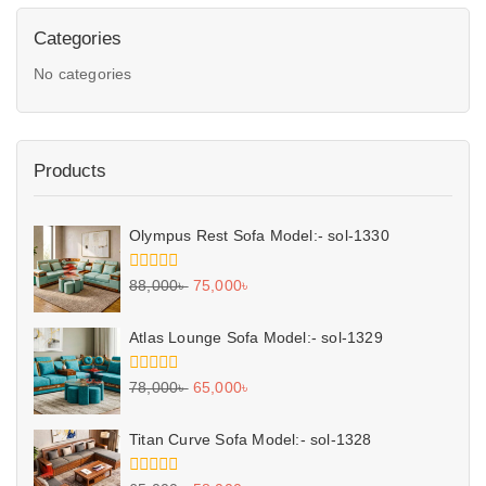
Categories
No categories
Products
Olympus Rest Sofa Model:- sol-1330
0
88,000
৳
75,000
৳
out
of
5
Atlas Lounge Sofa Model:- sol-1329
0
78,000
৳
65,000
৳
out
of
5
Titan Curve Sofa Model:- sol-1328