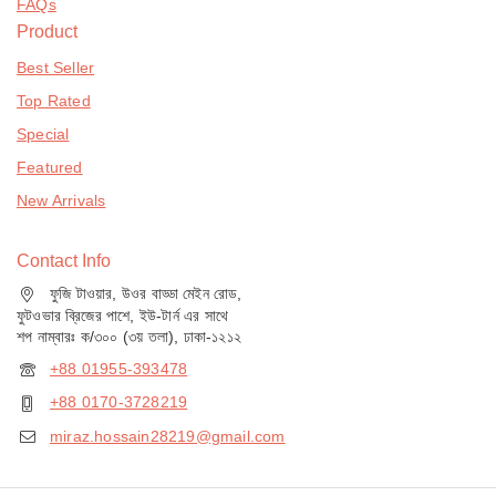
FAQs
Product
Best Seller
Top Rated
Special
Featured
New Arrivals
Contact Info
ফুজি টাওয়ার, উওর বাড্ডা মেইন রোড,
ফুটওভার ব্রিজের পাশে, ইউ-টার্ন এর সাথে
শপ নাম্বারঃ ক/৩০০ (৩য় তলা), ঢাকা-১২১২
+88 01955-393478
+88 0170-3728219
miraz.hossain28219@gmail.com