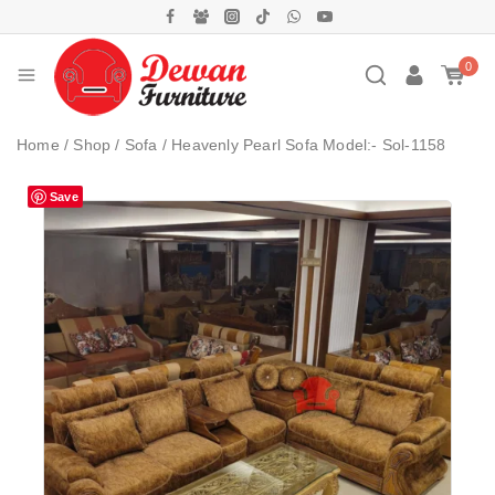
0
Home
/
Shop
/
Sofa
/
Heavenly Pearl Sofa Model:- Sol-1158
Save