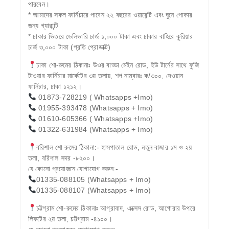
পারবেন।
* আমাদের সকল ফার্নিচারে পাবেন ২২ বছরের ওয়ারেন্টি এবং ঘুনে পোকার
জন্য গ্যারান্টি
* ঢাকার ভিতরে ডেলিভারি চার্জ ১,০০০ টাকা এবং ঢাকার বাহিরে কুরিয়ার
চার্জ ৩,০০০ টাকা (প্রতি প্রোডাক্ট)
ঢাকা শো-রুমের ঠিকানাঃ উওর বাড্ডা মেইন রোড, ইউ টার্নের সাথে ফুজি
টাওয়ার ফার্নিচার মার্কেটের ৩য় তলায়, শপ নাম্বারঃ ক/৩০০, দেওয়ান
ফার্নিচার, ঢাকা ১২১২।
01873-728219 ( Whatsapps +Imo)
01955-393478 (Whatsapps + Imo)
01610-605366 ( Whatsapps +Imo)
01322-631984 (Whatsapps + Imo)
বরিশাল শো রুমের ঠিকানা:- হাসপাতাল রোড, নতুন বাজার ১ম ও ২য়
তলা, বরিশাল সদর -৮২০০।
যে কোনো প্রয়োজনে যোগাযোগ করুন:-
01335-088105 (Whatsapps + Imo)
01335-088107 (Whatsapps + Imo)
চট্টগ্রাম শো-রুমের ঠিকানাঃ আগ্রাবাদ, এক্সেস রোড, আগোরার উপরে
লিফটের ২য় তলা, চট্টগ্রাম -৪১০০।