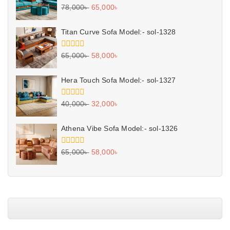
0
78,000
৳
65,000
৳
out
of
5
Titan Curve Sofa Model:- sol-1328
0
65,000
৳
58,000
৳
out
of
5
Hera Touch Sofa Model:- sol-1327
0
40,000
৳
32,000
৳
out
of
5
Athena Vibe Sofa Model:- sol-1326
0
65,000
৳
58,000
৳
out
of
5