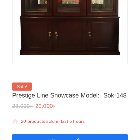
Sale!
Prestige Line Showcase Model:- Sok-148
28,000
৳
20,000
৳
20 products sold in last 5 hours
Selling fast! Over 13 people have in their cart