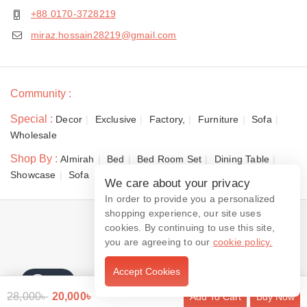
+88 0170-3728219
miraz.hossain28219@gmail.com
Community :
Special :
Decor
Exclusive
Factory,
Furniture
Sofa
Wholesale
Shop By :
Almirah
Bed
Bed Room Set
Dining Table
Showcase
Sofa
We care about your privacy
In order to provide you a personalized
shopping experience, our site uses
© 2026 Dewan Furniture
cookies. By continuing to use this site,
you are agreeing to our
cookie policy.
Accept Cookies
Contact us
28,000
৳
20,000
৳
Add To Cart
Buy Now