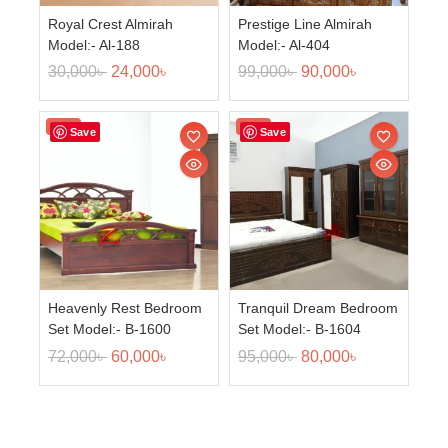
Royal Crest Almirah
Prestige Line Almirah
Model:- Al-188
Model:- Al-404
30,000
৳
24,000
৳
99,000
৳
90,000
৳
Sale!
Sale!
Save
Save
Heavenly Rest Bedroom
Tranquil Dream Bedroom
Set Model:- B-1600
Set Model:- B-1604
72,000
৳
60,000
৳
95,000
৳
80,000
৳