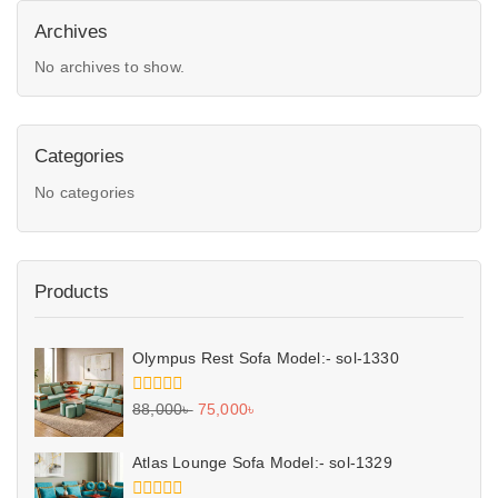
Archives
No archives to show.
Categories
No categories
Products
Olympus Rest Sofa Model:- sol-1330
0
88,000
৳
75,000
৳
out
of
5
Atlas Lounge Sofa Model:- sol-1329