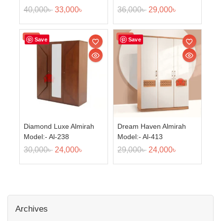
40,000
৳
33,000
৳
36,000
৳
29,000
৳
Sale!
Sale!
Save
Save
Diamond Luxe Almirah
Dream Haven Almirah
Model:- Al-238
Model:- Al-413
30,000
৳
24,000
৳
29,000
৳
24,000
৳
Archives