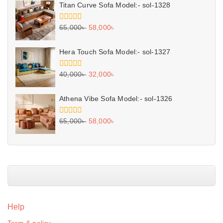
5
Titan Curve Sofa Model:- sol-1328
0
65,000
৳
58,000
৳
out
of
5
Hera Touch Sofa Model:- sol-1327
0
40,000
৳
32,000
৳
out
of
5
Athena Vibe Sofa Model:- sol-1326
0
65,000
৳
58,000
৳
out
of
5
Help
Term & policy