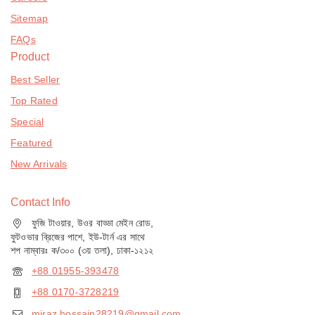
Sitemap
FAQs
Product
Best Seller
Top Rated
Special
Featured
New Arrivals
Contact Info
ফুজি টাওয়ার, উওর বাড্ডা মেইন রোড,
ফুটওভার ব্রিজের পাশে, ইউ-টার্ন এর সাথে
শপ নাম্বারঃ ক/৩০০ (৩য় তলা), ঢাকা-১২১২
+88 01955-393478
+88 0170-3728219
miraz.hossain28219@gmail.com