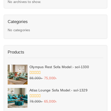
No archives to show.
Categories
No categories
Products
Olympus Rest Sofa Model:- sol-1330
0
88,000
৳
75,000
৳
out
of
5
Atlas Lounge Sofa Model:- sol-1329
0
78,000
৳
65,000
৳
out
of