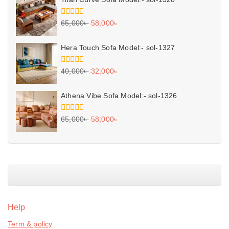
0
65,000
৳
58,000
৳
out
of
5
Hera Touch Sofa Model:- sol-1327
0
40,000
৳
32,000
৳
out
of
5
Athena Vibe Sofa Model:- sol-1326
0
65,000
৳
58,000
৳
out
of
5
Help
Term & policy