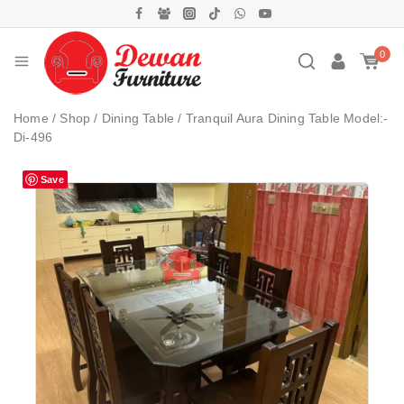
0
Home
/
Shop
/
Dining Table
/
Tranquil Aura Dining Table Model:-
Di-496
Save