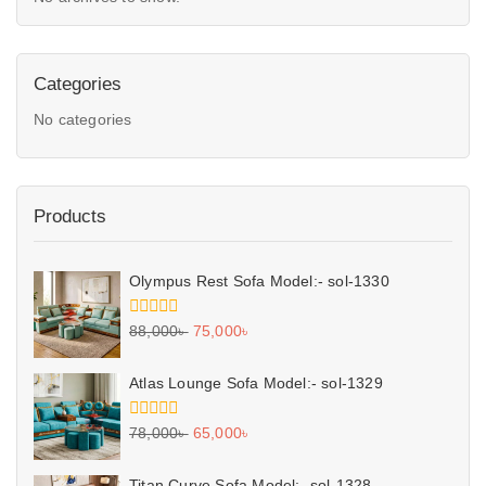
Categories
No categories
Products
Olympus Rest Sofa Model:- sol-1330
0
88,000
৳
75,000
৳
out
of
5
Atlas Lounge Sofa Model:- sol-1329
0
78,000
৳
65,000
৳
out
of
5
Titan Curve Sofa Model:- sol-1328