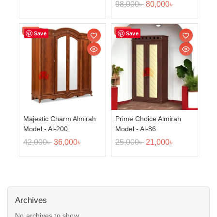
98,000
৳
80,000
৳
Sale!
Sale!
Save
Save
Majestic Charm Almirah
Prime Choice Almirah
Model:- Al-200
Model:- Al-86
42,000
৳
36,000
৳
25,000
৳
21,000
৳
Archives
No archives to show.