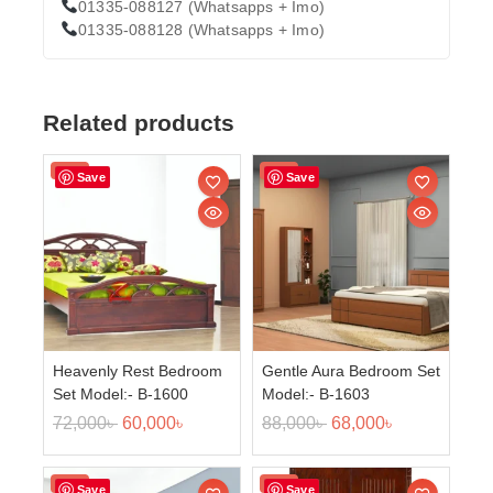
01335-088127 (Whatsapps + Imo)
01335-088128 (Whatsapps + Imo)
Related products
Sale!
Sale!
Save
Save
Heavenly Rest Bedroom
Gentle Aura Bedroom Set
Set Model:- B-1600
Model:- B-1603
72,000
৳
60,000
৳
88,000
৳
68,000
৳
Sale!
Sale!
Save
Save