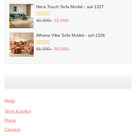
of
5
Hera Touch Sofa Model:- sol-1327
0
40,000
৳
32,000
৳
out
of
5
Athena Vibe Sofa Model:- sol-1326
0
65,000
৳
58,000
৳
out
of
5
Help
Term & policy
Press
Careers