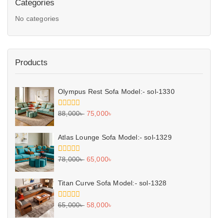
Categories
No categories
Products
Olympus Rest Sofa Model:- sol-1330
0
88,000
৳
75,000
৳
out
of
5
Atlas Lounge Sofa Model:- sol-1329
0
78,000
৳
65,000
৳
out
of
5
Titan Curve Sofa Model:- sol-1328
0
65,000
৳
58,000
৳
out