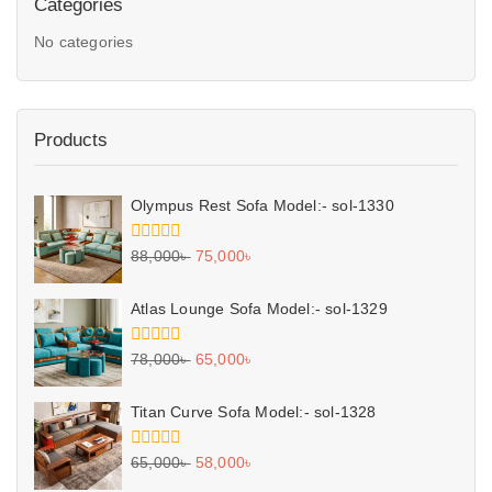
Categories
No categories
Products
Olympus Rest Sofa Model:- sol-1330
0
88,000
৳
75,000
৳
out
of
5
Atlas Lounge Sofa Model:- sol-1329
0
78,000
৳
65,000
৳
out
of
5
Titan Curve Sofa Model:- sol-1328
0
65,000
৳
58,000
৳
out