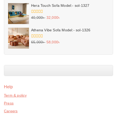
of
5
Hera Touch Sofa Model:- sol-1327
0
40,000
৳
32,000
৳
out
of
5
Athena Vibe Sofa Model:- sol-1326
0
65,000
৳
58,000
৳
out
of
5
Help
Term & policy
Press
Careers