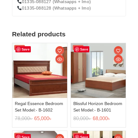
01335-088127 (Whatsapps + Imo)
01335-088128 (Whatsapps + Imo)
Related products
Sale!
Sale!
Save
Save
Regal Essence Bedroom
Blissful Horizon Bedroom
Set Model:- B-1602
Set Model:- B-1601
78,000
৳
65,000
৳
80,000
৳
68,000
৳
Sale!
Sale!
Save
Save