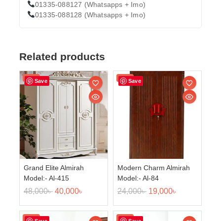
01335-088127 (Whatsapps + Imo)
01335-088128 (Whatsapps + Imo)
Related products
Sale!
Sale!
Save
Save
Grand Elite Almirah
Modern Charm Almirah
Model:- Al-415
Model:- Al-84
48,000
৳
40,000
৳
24,000
৳
19,000
৳
Sale!
Sale!