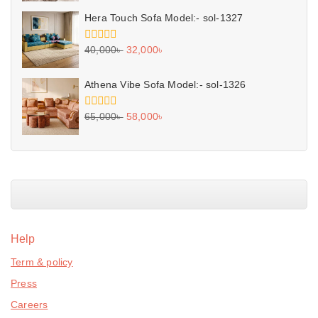
of
5
Hera Touch Sofa Model:- sol-1327
0
40,000
৳
32,000
৳
out
of
5
Athena Vibe Sofa Model:- sol-1326
0
65,000
৳
58,000
৳
out
of
5
Help
Term & policy
Press
Careers