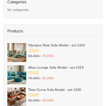
Categories
No categories
Products
Olympus Rest Sofa Model:- sol-1330
0
88,000
৳
75,000
৳
out
of
5
Atlas Lounge Sofa Model:- sol-1329
0
78,000
৳
65,000
৳
out
of
5
Titan Curve Sofa Model:- sol-1328
0
65,000
৳
58,000
৳
out