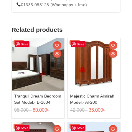
01335-088128 (Whatsapps + Imo)
Related products
Sale!
Sale!
Save
Save
Tranquil Dream Bedroom
Majestic Charm Almirah
Set Model:- B-1604
Model:- Al-200
95,000
৳
80,000
৳
42,000
৳
36,000
৳
Sale!
Sale!
Save
Save