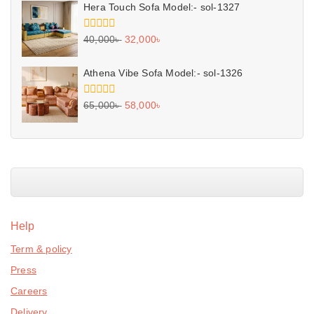
5
Hera Touch Sofa Model:- sol-1327
0
40,000
৳
32,000
৳
out
of
5
Athena Vibe Sofa Model:- sol-1326
0
65,000
৳
58,000
৳
out
of
5
Help
Term & policy
Press
Careers
Delivery