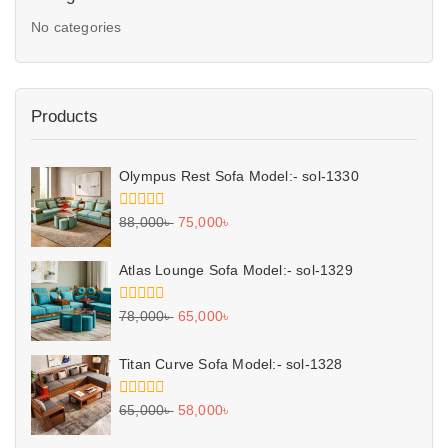
No categories
Products
Olympus Rest Sofa Model:- sol-1330
0
88,000
৳
75,000
৳
out
of
5
Atlas Lounge Sofa Model:- sol-1329
0
78,000
৳
65,000
৳
out
of
5
Titan Curve Sofa Model:- sol-1328
0
65,000
৳
58,000
৳
out
of