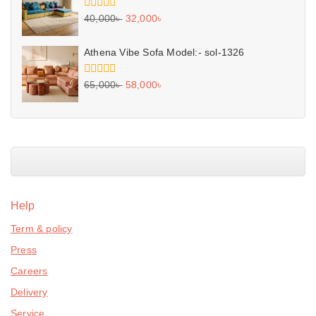
0
40,000
৳
32,000
৳
out
of
5
Athena Vibe Sofa Model:- sol-1326
0
65,000
৳
58,000
৳
out
of
5
Help
Term & policy
Press
Careers
Delivery
Service