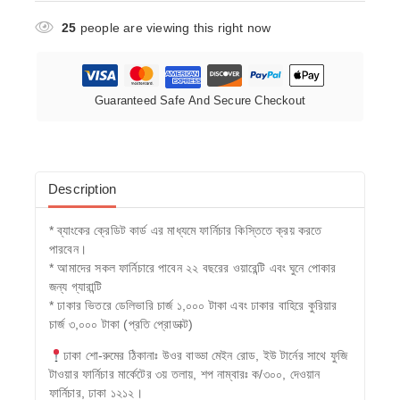
25
people are viewing this right now
Guaranteed Safe And Secure Checkout
Description
* ব্যাংকের ক্রেডিট কার্ড এর মাধ্যমে ফার্নিচার কিস্তিতে ক্রয় করতে
পারবেন।
* আমাদের সকল ফার্নিচারে পাবেন ২২ বছরের ওয়ারেন্টি এবং ঘুনে পোকার
জন্য গ্যারান্টি
* ঢাকার ভিতরে ডেলিভারি চার্জ ১,০০০ টাকা এবং ঢাকার বাহিরে কুরিয়ার
চার্জ ৩,০০০ টাকা (প্রতি প্রোডাক্ট)
ঢাকা শো-রুমের ঠিকানাঃ উওর বাড্ডা মেইন রোড, ইউ টার্নের সাথে ফুজি
টাওয়ার ফার্নিচার মার্কেটের ৩য় তলায়, শপ নাম্বারঃ ক/৩০০, দেওয়ান
ফার্নিচার, ঢাকা ১২১২।