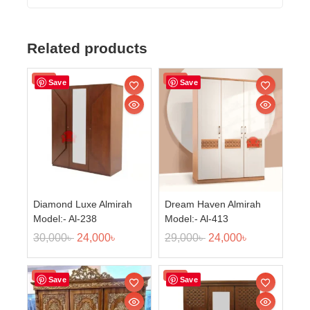
Related products
Sale!
Sale!
Save
Save
Diamond Luxe Almirah
Dream Haven Almirah
Model:- Al-238
Model:- Al-413
30,000
৳
24,000
৳
29,000
৳
24,000
৳
Sale!
Sale!
Save
Save