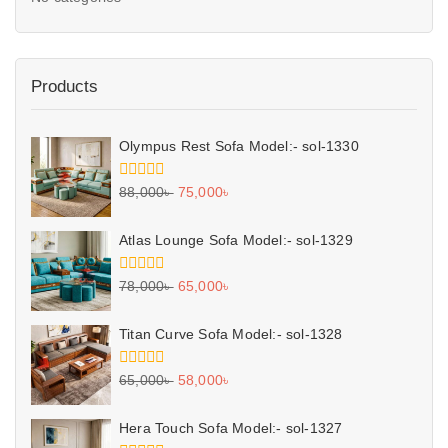
Products
Olympus Rest Sofa Model:- sol-1330
0
88,000
৳
75,000
৳
out
of
5
Atlas Lounge Sofa Model:- sol-1329
0
78,000
৳
65,000
৳
out
of
5
Titan Curve Sofa Model:- sol-1328
0
65,000
৳
58,000
৳
out
of
5
Hera Touch Sofa Model:- sol-1327