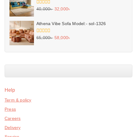
0
40,000
৳
32,000
৳
out
of
5
Athena Vibe Sofa Model:- sol-1326
0
65,000
৳
58,000
৳
out
of
5
Help
Term & policy
Press
Careers
Delivery
Service