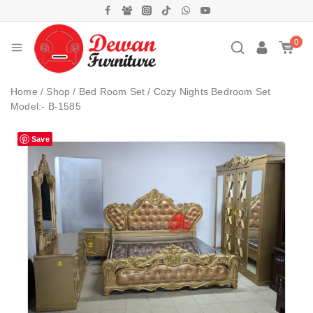
0
Home
/
Shop
/
Bed Room Set
/
Cozy Nights Bedroom Set
Model:- B-1585
Save