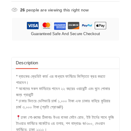
26
people are viewing this right now
Guaranteed Safe And Secure Checkout
Description
* ব্যাংকের ক্রেডিট কার্ড এর মাধ্যমে ফার্নিচার কিস্তিতে ক্রয় করতে
পারবেন।
* আমাদের সকল ফার্নিচারে পাবেন ২২ বছরের ওয়ারেন্টি এবং ঘুনে পোকার
জন্য গ্যারান্টি
* ঢাকার ভিতরে ডেলিভারি চার্জ ১,০০০ টাকা এবং ঢাকার বাহিরে কুরিয়ার
চার্জ ৩,০০০ টাকা (প্রতি প্রোডাক্ট)
ঢাকা শো-রুমের ঠিকানাঃ উওর বাড্ডা মেইন রোড, ইউ টার্নের সাথে ফুজি
টাওয়ার ফার্নিচার মার্কেটের ৩য় তলায়, শপ নাম্বারঃ ক/৩০০, দেওয়ান
ফার্নিচার, ঢাকা ১২১২।