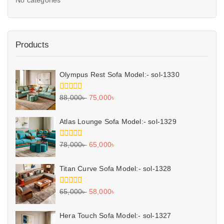
Products
Olympus Rest Sofa Model:- sol-1330
0
88,000
৳
75,000
৳
out
of
5
Atlas Lounge Sofa Model:- sol-1329
0
78,000
৳
65,000
৳
out
of
5
Titan Curve Sofa Model:- sol-1328
0
65,000
৳
58,000
৳
out
of
5
Hera Touch Sofa Model:- sol-1327