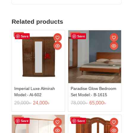
Related products
Sale!
Sale!
Save
Save
Imperial Luxe Almirah
Paradise Glow Bedroom
Model:- Al-602
Set Model:- B-1615
29,000
৳
24,000
৳
78,000
৳
65,000
৳
Sale!
Sale!
Save
Save