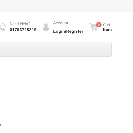
Account
Need Help?
Cart
0
Item
01703728219
Login/Register
.