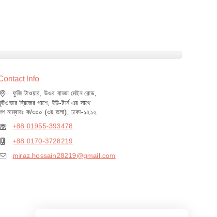
Contact Info
ফুজি টাওয়ার, উওর বাড্ডা মেইন রোড,
ফুটওভার ব্রিজের পাশে, ইউ-টার্ন এর সাথে
শপ নাম্বারঃ ক/৩০০ (৩য় তলা), ঢাকা-১২১২
+88 01955-393478
+88 0170-3728219
miraz.hossain28219@gmail.com