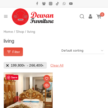
0
Home
/
Shop
/
living
living
Filter
Clear All
199,800
৳
-
266,400
৳
Sale!
Save