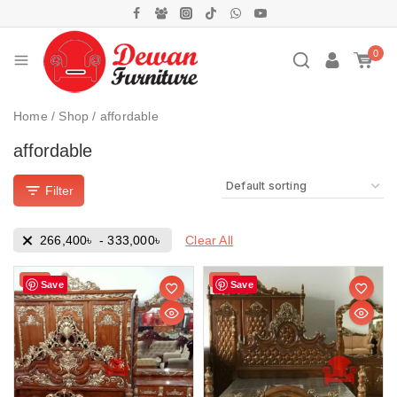
0
Home
/
Shop
/
affordable
affordable
Filter
Clear All
266,400
৳
-
333,000
৳
Sale!
Sale!
Save
Save