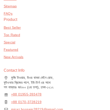
Sitemap
FAQs
Product
Best Seller
Top Rated
Special
Featured
New Arrivals
Contact Info
ফুজি টাওয়ার, উওর বাড্ডা মেইন রোড,
ফুটওভার ব্রিজের পাশে, ইউ-টার্ন এর সাথে
শপ নাম্বারঃ ক/৩০০ (৩য় তলা), ঢাকা-১২১২
+88 01955-393478
+88 0170-3728219
miraz.hossain28219@gmail.com